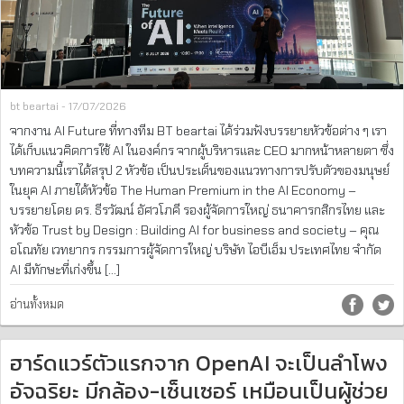
bt beartai - 17/07/2026
จากงาน AI Future ที่ทางทีม BT beartai ได้ร่วมฟังบรรยายหัวข้อต่าง ๆ เรา
ได้เก็บแนวคิดการใช้ AI ในองค์กร จากผู้บริหารและ CEO มากหน้าหลายตา ซึ่ง
บทความนี้เราได้สรุป 2 หัวข้อ เป็นประเด็นของแนวทางการปรับตัวของมนุษย์
ในยุค AI ภายใต้หัวข้อ The Human Premium in the AI Economy –
บรรยายโดย ดร. ธีรวัฒน์ อัศวโภคี รองผู้จัดการใหญ่ ธนาคารกสิกรไทย และ
หัวข้อ Trust by Design : Building AI for business and society – คุณ
อโณทัย เวทยากร กรรมการผู้จัดการใหญ่ บริษัท ไอบีเอ็ม ประเทศไทย จำกัด
AI มีทักษะที่เก่งขึ้น […]
อ่านทั้งหมด
ฮาร์ดแวร์ตัวแรกจาก OpenAI จะเป็นลำโพง
อัจฉริยะ มีกล้อง-เซ็นเซอร์ เหมือนเป็นผู้ช่วย