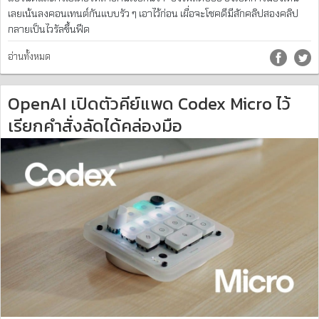
เลยเน้นลงคอนเทนต์กันแบบรัว ๆ เอาไว้ก่อน เผื่อจะโชคดีมีสักคลิปสองคลิป
กลายเป็นไวรัลขึ้นฟีด
อ่านทั้งหมด
OpenAI เปิดตัวคีย์แพด Codex Micro ไว้
เรียกคำสั่งลัดได้คล่องมือ