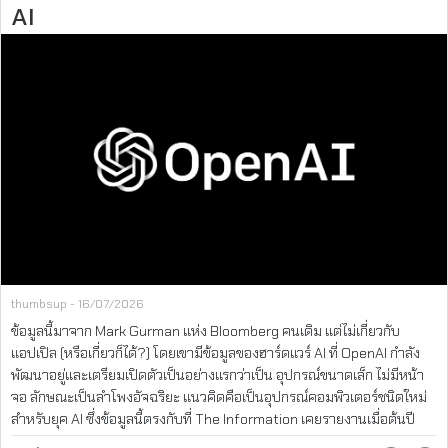
AI
thumbsup - 16/07/2026
ข้อมูลนี้มาจาก Mark Gurman แห่ง Bloomberg คนเดิม แต่ไม่เกี่ยวกับ
แอปเปิล (หรือเกี่ยวก็ได้?) โดยเขามีข้อมูลของฮาร์ดแวร์ AI ที่ OpenAI กำลัง
พัฒนาอยู่และเตรียมเปิดตัวเป็นอย่างแรกว่าเป็น อุปกรณ์ขนาดเล็ก ไม่มีหน้า
จอ ลักษณะเป็นลำโพงอัจฉริยะ แนวคิดคือเป็นอุปกรณ์คอมพิวเตอร์ชนิดใหม่
สำหรับยุค AI ซึ่งข้อมูลนี้ตรงกับที่ The Information เคยรายงานเมื่อต้นปี