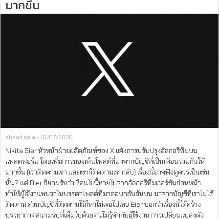
มากขึ้น
ahead.asia - 16/07/2026
Nikita Bier หัวหน้าฝ่ายผลิตภัณฑ์ของ X แจ้งการปรับปรุงอัลกอริทึมบน
แพลตฟอร์ม โดยเพิ่มการมองเห็นโพสต์ที่มาจากบัญชีที่เป็นเพื่อนร่วมกันให้
มากขึ้น (เราติดตามเขา และเขาก็ติดตามเรากลับ) เรื่องนี้อาจฟังดูควรเป็นเช่น
นั้น? แต่ Bier ก็ยอมรับว่าเงื่อนไขนี้หายไปจากอัลกอริทึมเวอร์ชันก่อนหน้า
ทำให้ผู้ใช้งานพบว่าในบรรดาโพสต์ที่มาตอบกลับอันบน มาจากบัญชีที่เราไม่ได้
ติดตาม ส่วนบัญชีที่ติดตามไว้ก็หาไม่เจอไปเลย Bier บอกว่าเรื่องนี้ได้สร้าง
บรรยากาศสนามรบที่เต็มไปด้วยคนไม่รู้จักกับผู้ใช้งาน การเปลี่ยนแปลงดัง